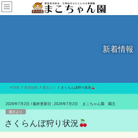
コ
ナ
ン
ビ
テ
ゲ
ン
ー
ツ
シ
に
ョ
移
ン
新着情報
動
に
移
動
HOME
新着情報
園主より
さくらんぼ狩り状況
2026年7月2日
/ 最終更新日 :
2026年7月2日
まこちゃん園 園主
園主より
さくらんぼ狩り状況