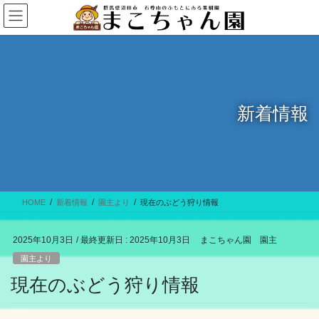
コ
ナ
ン
ビ
テ
ゲ
ン
ー
ツ
シ
に
ョ
移
ン
新着情報
動
に
移
動
HOME
新着情報
園主より
現在のぶどう狩り情報
2025年10月3日
/ 最終更新日 :
2025年10月3日
まこちゃん園 園主
園主より
現在のぶどう狩り情報