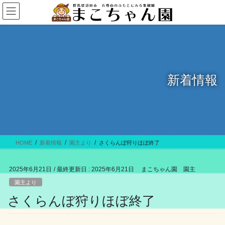
コ
ナ
ン
ビ
テ
ゲ
ン
ー
ツ
シ
に
ョ
移
ン
新着情報
動
に
移
動
HOME
新着情報
園主より
さくらんぼ狩りほぼ終了
2025年6月21日
/ 最終更新日 :
2025年6月21日
まこちゃん園 園主
園主より
さくらんぼ狩りほぼ終了