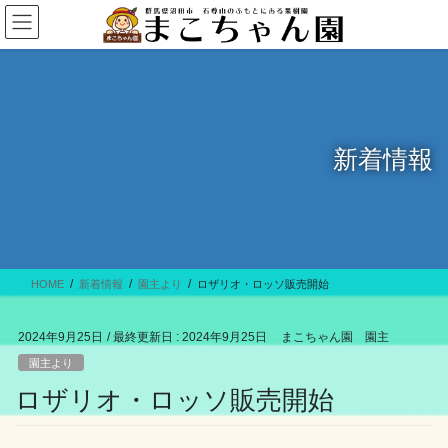
コ
ナ
ン
ビ
テ
ゲ
ン
ー
ツ
シ
に
ョ
移
ン
新着情報
動
に
移
動
HOME
新着情報
園主より
ロザリオ・ロッソ販売開始
2024年9月25日
/ 最終更新日 :
2024年9月25日
まこちゃん園 園主
園主より
ロザリオ・ロッソ販売開始