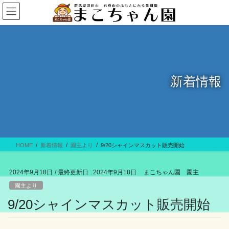
コ
ナ
ン
ビ
テ
ゲ
ン
ー
ツ
シ
に
ョ
移
ン
新着情報
動
に
移
動
HOME
新着情報
園主より
9/20シャインマスカット販売開始
2024年9月18日
/ 最終更新日 :
2024年9月18日
まこちゃん園 園主
園主より
9/20シャインマスカット販売開始