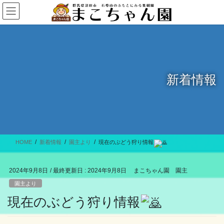
コ
ナ
ン
ビ
テ
ゲ
ン
ー
ツ
シ
に
ョ
移
ン
新着情報
動
に
移
動
HOME
新着情報
園主より
現在のぶどう狩り情報
2024年9月8日
/ 最終更新日 :
2024年9月8日
まこちゃん園 園主
園主より
現在のぶどう狩り情報