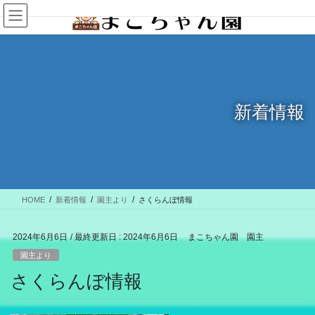
コ
ナ
ン
ビ
テ
ゲ
ン
ー
ツ
シ
に
ョ
移
ン
新着情報
動
に
移
動
HOME
新着情報
園主より
さくらんぼ情報
2024年6月6日
/ 最終更新日 :
2024年6月6日
まこちゃん園 園主
園主より
さくらんぼ情報