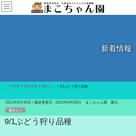
コ
ナ
ン
ビ
テ
ゲ
ン
ー
ツ
シ
に
ョ
移
ン
新着情報
動
に
移
動
HOME
新着情報
園主より
9/1ぶどう狩り品種
2022年8月30日
/ 最終更新日 :
2022年8月30日
まこちゃん園 園主
園主より
9/1ぶどう狩り品種