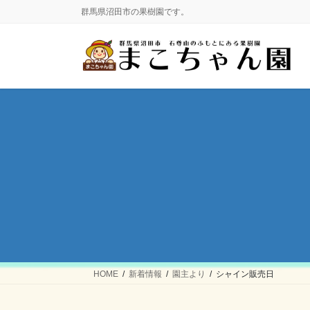
コ
ナ
群馬県沼田市の果樹園です。
ン
ビ
テ
ゲ
ン
ー
ツ
シ
に
ョ
移
ン
動
に
移
動
HOME
新着情報
園主より
シャイン販売日