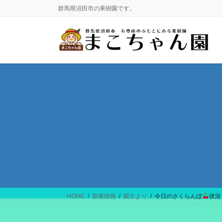
コ
ナ
群馬県沼田市の果樹園です。
ン
ビ
テ
ゲ
ン
ー
ツ
シ
に
ョ
移
ン
動
に
移
動
HOME
新着情報
園主より
今日のさくらんぼ
状況